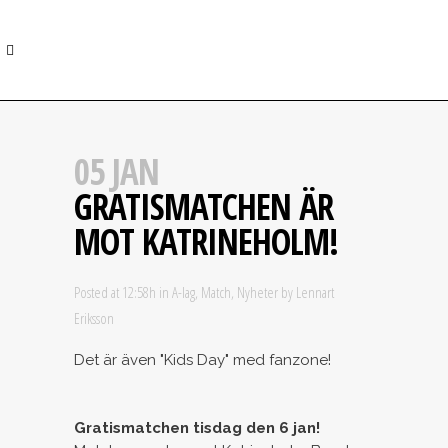
05 JAN
GRATISMATCHEN ÄR
MOT KATRINEHOLM!
Posted at 12:58h
in
A-lag
,
Match
,
Nyheter
by
Lennart
Eriksson
Det är även "Kids Day" med fanzone!
Gratismatchen tisdag den 6 jan!