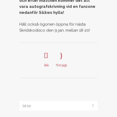
och efter matchen kommer det att
vara autografskrivning vid en fanzone
nedanför Sääws hylla!
Håll också ögonen öppna för nästa
Skridskodisco den 9 jan, mellan 18-20!
Dela
Print page