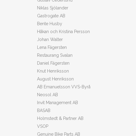
Gustav Cederlund
Niklas Sjölander
Gastrogate AB
Bente Husby
Håkan och Kristina Persson
Johan Walter
Lena Fägersten
Restaurang Svalan
Daniel Fägersten
Knut Henriksson
August Henriksson
AB Emanuelsson VVS-Byrå
Neosol AB
Invit Management AB
BASAB
Holmstedt & Partner AB
VSOP
Genuine Bike Parts AB