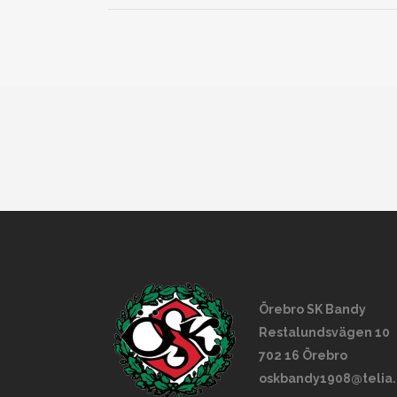
Örebro SK Bandy
Restalundsvägen 10
702 16 Örebro
oskbandy1908@telia.