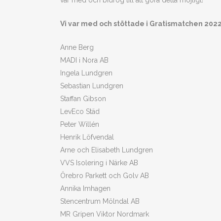
var med och bidrog till att göra detta möjligt!
Vi var med och stöttade i Gratismatchen 202
Anne Berg
MADI i Nora AB
Ingela Lundgren
Sebastian Lundgren
Staffan Gibson
LevEco Städ
Peter Willén
Henrik Löfvendal
Arne och Elisabeth Lundgren
VVS Isolering i Närke AB
Örebro Parkett och Golv AB
Annika Imhagen
Stencentrum Mölndal AB
MR Gripen Viktor Nordmark