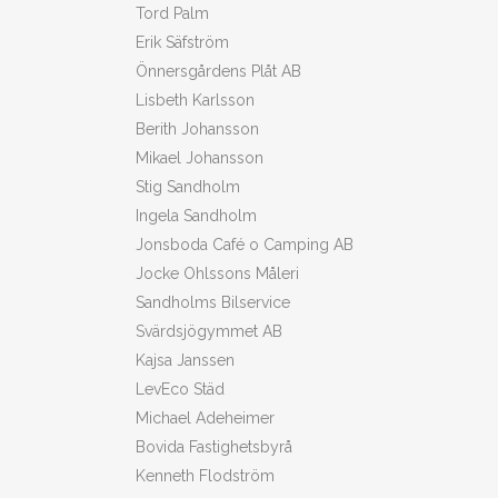
Tord Palm
Erik Säfström
Önnersgårdens Plåt AB
Lisbeth Karlsson
Berith Johansson
Mikael Johansson
Stig Sandholm
Ingela Sandholm
Jonsboda Café o Camping AB
Jocke Ohlssons Måleri
Sandholms Bilservice
Svärdsjögymmet AB
Kajsa Janssen
LevEco Städ
Michael Adeheimer
Bovida Fastighetsbyrå
Kenneth Flodström