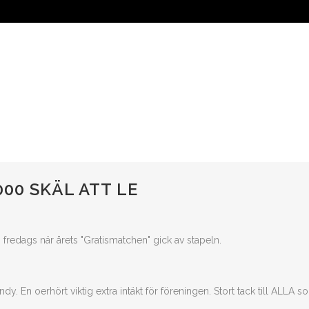
ÅRA LAG
OM ÖREBRO SK
SUPPORTER
FÖRETAG
000 SKÄL ATT LE
 fredags när årets "Gratismatchen" gick av stapeln.
dy. En oerhört viktig extra intäkt för föreningen. Stort tack till ALLA s