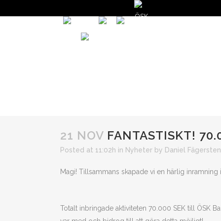
START
NYHETER
GÅ PÅ MATCH
V
50/50 LOTTER
21 NOV
FANTASTISKT! 70.
Posted at 11:02h
in
Nyheter
by
Daniel Fägersten
Magi! Tillsammans skapade vi en härlig inramning i
Totalt inbringade aktiviteten 70.000 SEK till ÖSK Ban