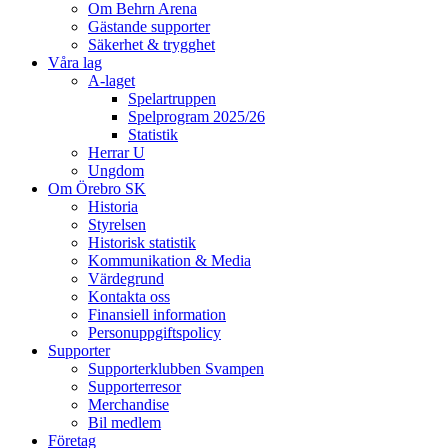
Om Behrn Arena
Gästande supporter
Säkerhet & trygghet
Våra lag
A-laget
Spelartruppen
Spelprogram 2025/26
Statistik
Herrar U
Ungdom
Om Örebro SK
Historia
Styrelsen
Historisk statistik
Kommunikation & Media
Värdegrund
Kontakta oss
Finansiell information
Personuppgiftspolicy
Supporter
Supporterklubben Svampen
Supporterresor
Merchandise
Bil medlem
Företag