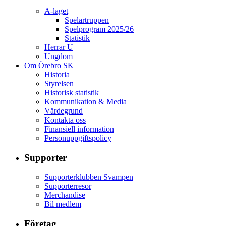
A-laget
Spelartruppen
Spelprogram 2025/26
Statistik
Herrar U
Ungdom
Om Örebro SK
Historia
Styrelsen
Historisk statistik
Kommunikation & Media
Värdegrund
Kontakta oss
Finansiell information
Personuppgiftspolicy
Supporter
Supporterklubben Svampen
Supporterresor
Merchandise
Bil medlem
Företag