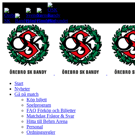
Start
Nyheter
Gå på match
Köp biljett
Spelprogram
FAQ Förköp och Biljetter
Matchdag Frågor & Svar
Hitta till Behrn Arena
Personal
Ordningsregler