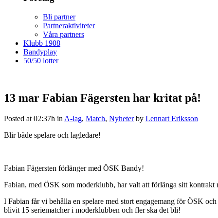
Bli partner
Partneraktiviteter
Våra partners
Klubb 1908
Bandyplay
50/50 lotter
13 mar
Fabian Fägersten har kritat på!
Posted at 02:37h
in
A-lag
,
Match
,
Nyheter
by
Lennart Eriksson
Blir både spelare och lagledare!
Fabian Fägersten förlänger med ÖSK Bandy!
Fabian, med ÖSK som moderklubb, har valt att förlänga sitt kontrakt me
I Fabian får vi behålla en spelare med stort engagemang för ÖSK och en s
blivit 15 seriematcher i moderklubben och fler ska det bli!