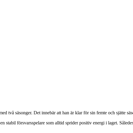
d två säsonger. Det innebär att han är klar för sin femte och sjätte säs
tabil försvarsspelare som alltid sprider positiv energi i laget. Således 