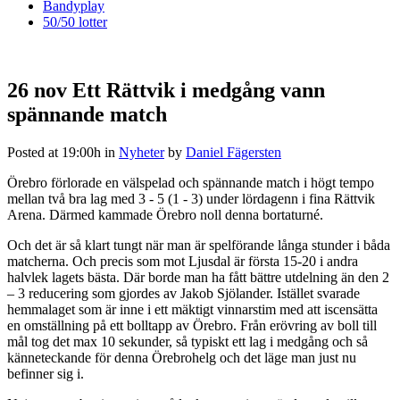
Bandyplay
50/50 lotter
26 nov
Ett Rättvik i medgång vann
spännande match
Posted at 19:00h
in
Nyheter
by
Daniel Fägersten
Örebro förlorade en välspelad och spännande match i högt tempo
mellan två bra lag med 3 - 5 (1 - 3) under lördagenn i fina Rättvik
Arena. Därmed kammade Örebro noll denna bortaturné.
Och det är så klart tungt när man är spelförande långa stunder i båda
matcherna. Och precis som mot Ljusdal är första 15-20 i andra
halvlek lagets bästa. Där borde man ha fått bättre utdelning än den 2
– 3 reducering som gjordes av Jakob Sjölander. Istället svarade
hemmalaget som är inne i ett mäktigt vinnarstim med att iscensätta
en omställning på ett bolltapp av Örebro. Från erövring av boll till
mål tog det max 10 sekunder, så typiskt ett lag i medgång och så
känneteckande för denna Örebrohelg och det läge man just nu
befinner sig i.