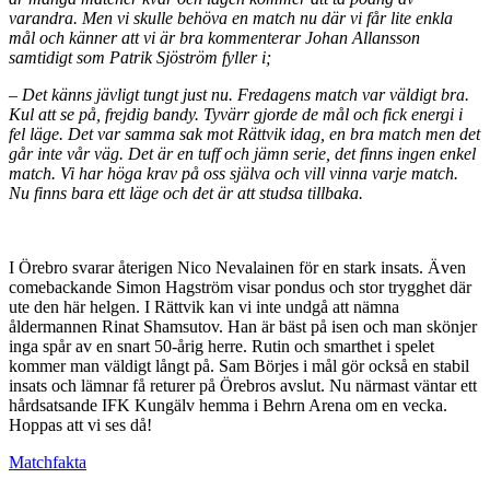
varandra. Men vi skulle behöva en match nu där vi får lite enkla
mål och känner att vi är bra kommenterar Johan Allansson
samtidigt som Patrik Sjöström fyller i;
– Det känns jävligt tungt just nu. Fredagens match var väldigt bra.
Kul att se på, frejdig bandy. Tyvärr gjorde de mål och fick energi i
fel läge. Det var samma sak mot Rättvik idag, en bra match men det
går inte vår väg. Det är en tuff och jämn serie, det finns ingen enkel
match. Vi har höga krav på oss själva och vill vinna varje match.
Nu finns bara ett läge och det är att studsa tillbaka.
I Örebro svarar återigen Nico Nevalainen för en stark insats. Även
comebackande Simon Hagström visar pondus och stor trygghet där
ute den här helgen. I Rättvik kan vi inte undgå att nämna
åldermannen Rinat Shamsutov. Han är bäst på isen och man skönjer
inga spår av en snart 50-årig herre. Rutin och smarthet i spelet
kommer man väldigt långt på. Sam Börjes i mål gör också en stabil
insats och lämnar få returer på Örebros avslut. Nu närmast väntar ett
hårdsatsande IFK Kungälv hemma i Behrn Arena om en vecka.
Hoppas att vi ses då!
Matchfakta