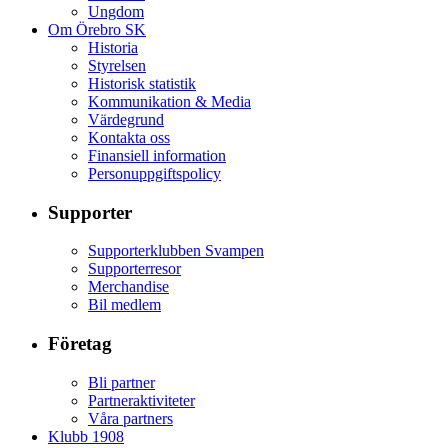
Ungdom
Om Örebro SK
Historia
Styrelsen
Historisk statistik
Kommunikation & Media
Värdegrund
Kontakta oss
Finansiell information
Personuppgiftspolicy
Supporter
Supporterklubben Svampen
Supporterresor
Merchandise
Bil medlem
Företag
Bli partner
Partneraktiviteter
Våra partners
Klubb 1908