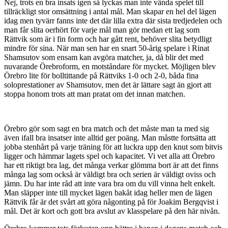
Nej, trots en bra insats igen så lyckas man inte vända spelet till
tillräckligt stor omsättning i antal mål. Man skapar en hel del lägen
idag men tyvärr fanns inte det där lilla extra där sista tredjedelen och
man får slita oerhört för varje mål man gör medan ett lag som
Rättvik som är i fin form och har gått rent, behöver slita betydligt
mindre för sina. När man sen har en snart 50-årig spelare i Rinat
Shamsutov som ensam kan avgöra matcher, ja, då blir det med
nuvarande Örebroform, en motståndare för mycket. Möjligen blev
Örebro lite för bolltittande på Rättviks 1-0 och 2-0, båda fina
soloprestationer av Shamsutov, men det är lättare sagt än gjort att
stoppa honom trots att man pratat om det innan matchen.
Örebro gör som sagt en bra match och det måste man ta med sig
även ifall bra insatser inte alltid ger poäng. Man måstte fortsätta att
jobba stenhårt på varje träning för att luckra upp den knut som bitvis
ligger och hämmar lagets spel och kapacitet. Vi vet alla att Örebro
har ett riktigt bra lag, det många verkar glömma bort är att det finns
många lag som också är väldigt bra och serien är väldigt oviss och
jämn. Du har inte råd att inte vara bra om du vill vinna helt enkelt.
Man släpper inte till mycket lägen bakåt idag heller men de lägen
Rättvik får är det svårt att göra någonting på för Joakim Bergqvist i
mål. Det är kort och gott bra avslut av klasspelare på den här nivån.