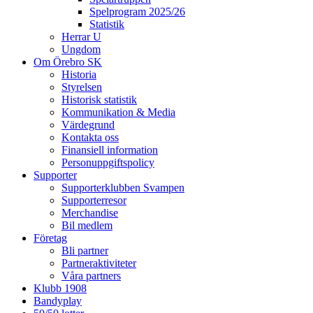
Spelprogram 2025/26
Statistik
Herrar U
Ungdom
Om Örebro SK
Historia
Styrelsen
Historisk statistik
Kommunikation & Media
Värdegrund
Kontakta oss
Finansiell information
Personuppgiftspolicy
Supporter
Supporterklubben Svampen
Supporterresor
Merchandise
Bil medlem
Företag
Bli partner
Partneraktiviteter
Våra partners
Klubb 1908
Bandyplay