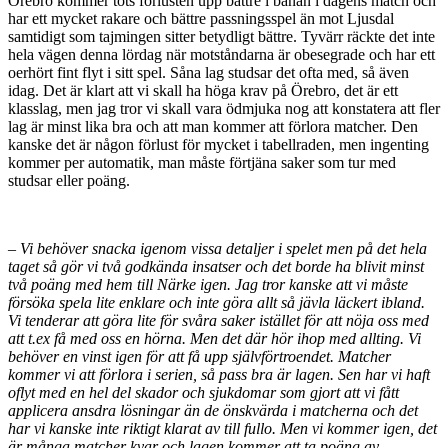
Örebro kommer tots förlusten upp bättre i banan i dagens match och
har ett mycket rakare och bättre passningsspel än mot Ljusdal
samtidigt som tajmingen sitter betydligt bättre. Tyvärr räckte det inte
hela vägen denna lördag när motståndarna är obesegrade och har ett
oerhört fint flyt i sitt spel. Såna lag studsar det ofta med, så även
idag. Det är klart att vi skall ha höga krav på Örebro, det är ett
klasslag, men jag tror vi skall vara ödmjuka nog att konstatera att fler
lag är minst lika bra och att man kommer att förlora matcher. Den
kanske det är någon förlust för mycket i tabellraden, men ingenting
kommer per automatik, man måste förtjäna saker som tur med
studsar eller poäng.
– Vi behöver snacka igenom vissa detaljer i spelet men på det hela
taget så gör vi två godkända insatser och det borde ha blivit minst
två poäng med hem till Närke igen. Jag tror kanske att vi måste
försöka spela lite enklare och inte göra allt så jävla läckert ibland.
Vi tenderar att göra lite för svåra saker istället för att nöja oss med
att t.ex få med oss en hörna. Men det där hör ihop med allting. Vi
behöver en vinst igen för att få upp självförtroendet. Matcher
kommer vi att förlora i serien, så pass bra är lagen. Sen har vi haft
oflyt med en hel del skador och sjukdomar som gjort att vi fått
applicera ansdra lösningar än de önskvärda i matcherna och det
har vi kanske inte riktigt klarat av till fullo. Men vi kommer igen, det
är många matcher kvar och lagen kommer att ta poäng av