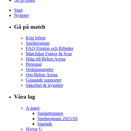
50/50 lotter
Start
Nyheter
Gå på match
Köp biljett
Spelprogram
FAQ Förköp och Biljetter
Matchdag Frågor & Svar
Hitta till Behrn Arena
Personal
Ordningsregler
Om Behrn Arena
Gästande supporter
Säkerhet & trygghet
Våra lag
A-laget
Spelartruppen
Spelprogram 2025/26
Statistik
Herrar U