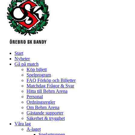
Start
Nyheter
Gå på match
Köp biljett
Spelprogram
FAQ Förköp och Biljetter
Matchdag Frågor & Svar
Hitta till Behrn Arena
Personal
Ordningsregler
Om Behrn Arena
Gästande supporter
Säkerhet & trygghet
Våra lag
A-laget
Spelartruppen