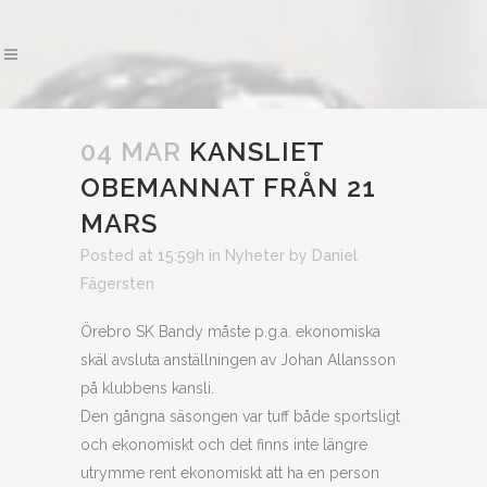
04 MAR
KANSLIET
OBEMANNAT FRÅN 21
MARS
Posted at 15:59h
in
Nyheter
by
Daniel
Fägersten
Örebro SK Bandy måste p.g.a. ekonomiska
skäl avsluta anställningen av Johan Allansson
på klubbens kansli.
Den gångna säsongen var tuff både sportsligt
och ekonomiskt och det finns inte längre
utrymme rent ekonomiskt att ha en person