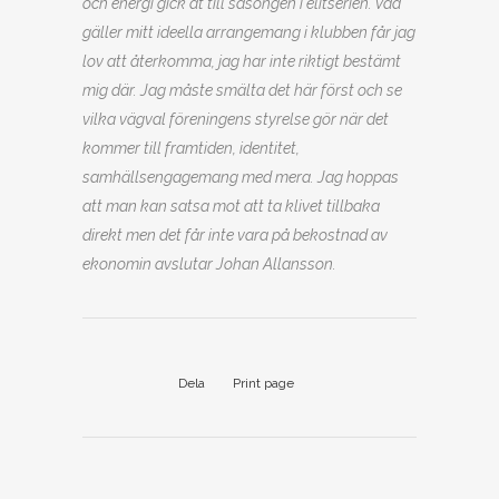
och energi gick åt till säsongen i elitserien. Vad
gäller mitt ideella arrangemang i klubben får jag
lov att återkomma, jag har inte riktigt bestämt
mig där. Jag måste smälta det här först och se
vilka vägval föreningens styrelse gör när det
kommer till framtiden, identitet,
samhällsengagemang med mera. Jag hoppas
att man kan satsa mot att ta klivet tillbaka
direkt men det får inte vara på bekostnad av
ekonomin avslutar Johan Allansson.
Dela
Print page