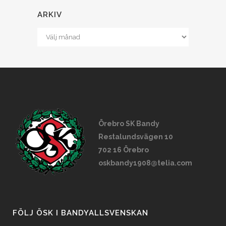
ARKIV
Arkiv
Örebro SK Bandy
Restalundsvägen 10
702 16 Örebro
oskbandy1908@telia.com
FÖLJ ÖSK I BANDYALLSVENSKAN