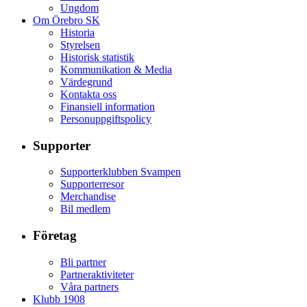
Ungdom
Om Örebro SK
Historia
Styrelsen
Historisk statistik
Kommunikation & Media
Värdegrund
Kontakta oss
Finansiell information
Personuppgiftspolicy
Supporter
Supporterklubben Svampen
Supporterresor
Merchandise
Bil medlem
Företag
Bli partner
Partneraktiviteter
Våra partners
Klubb 1908