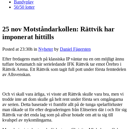
Bandyplay
50/50 lotter
25 nov
Motståndarkollen: Rättvik har
imponerat hittills
Posted at 23:30h
in
Nyheter
by
Daniel Fägersten
Efter fredagens match på klassiska IP väntar nu en om möjligt ännu
tuffare bortamatch när serieledande IFK Rättvik tar emot Örebro i
Rättvik Arena. Ett Rättvik som tagit full pott under första femtedelen
av Allsvenskan.
Och vi skall vara ärliga, vi visste att Rättvik skulle vara bra, men vi
trodde inte att dom skulle gå helt rent under första sex omgångarna
av serien. Detta baserade vi framför allt på de tunga spelarförluster
man råkade ut för efter degraderingen från Elitserien där i och för sig
Rättvik var det enda lag som på allvar hotade om att ta sig till
kvalspel av nykomlingarna.