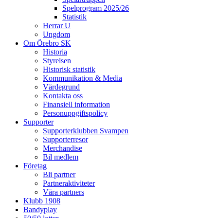
Spelprogram 2025/26
Statistik
Herrar U
Ungdom
Om Örebro SK
Historia
Styrelsen
Historisk statistik
Kommunikation & Media
Värdegrund
Kontakta oss
Finansiell information
Personuppgiftspolicy
Supporter
Supporterklubben Svampen
Supporterresor
Merchandise
Bil medlem
Företag
Bli partner
Partneraktiviteter
Våra partners
Klubb 1908
Bandyplay