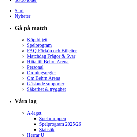
50/50 lotter
Start
Nyheter
Gå på match
Köp biljett
Spelprogram
FAQ Förköp och Biljetter
Matchdag Frågor & Svar
Hitta till Behrn Arena
Personal
Ordningsregler
Om Behrn Arena
Gästande supporter
Säkerhet & trygghet
Våra lag
A-laget
Spelartruppen
Spelprogram 2025/26
Statistik
Herrar U