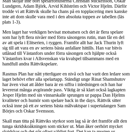
Man skojar inte bort spelarförlusterna Christian Mickelsson, Oskar
Lundgren, Adam Björk, Arvid Kihlström och Victor Hjelm. Därför
trodde vi att Rättvik skulle ha chans på en topplacering men kanske
inte att dom skulle vara med i den absoluta toppen av tabellen (läs
plats 1-3).
Men laget har verkligen bevisat motsatsen och det är flera spelare
som har lyft flera nivåer med förra säsongens rutin, man får en del
av att spela i Elitserien, i ryggen. Framför allt har Jack Thurin lyft
sig till att vara en av seriens bästa anfallare hittills. Han var bitvis
utlånad till Västanfors under förra säsongen och hjälpte också
Västanfors kvar i Allsvenskan via kvalspel tillsammans med en
handfull andra Rättvikspelare.
Rasmus Plan har nått ytterligare en nivå och har varit den ledare som
laget behövt efter alla spelartapp. Ständigt unge Rinat Shamshutov
har även visat att ålder bara är en siffra i inledningen och han har
levererat många avgörande pass. Viktig är så klart också lagkapten
Jesper Hjelm med sin vinnarskalle sprungen ur pappa Dan Hjelms
kvaliteter och humör som spelare back in the days. Rättvik sitter
också inne på ett av seriens bästa målvaktspar i supertalangen Sam
Börjes och Oskar Svensson.
Skall man titta på Rättviks styrkor som lag så är det framför allt den
tunga skridskoåkningen som sticker ut. Man åker oerhört mycket
skridskor och det går oftast väldigt fort. Det kan ta musten ur