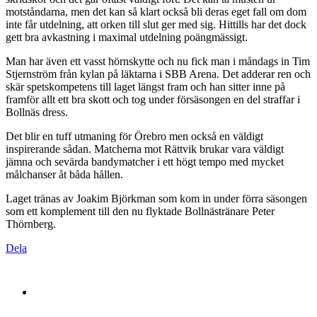
motståndarna, men det kan så klart också bli deras eget fall om dom
inte får utdelning, att orken till slut ger med sig. Hittills har det dock
gett bra avkastning i maximal utdelning poängmässigt.
Man har även ett vasst hörnskytte och nu fick man i måndags in Tim
Stjernström från kylan på läktarna i SBB Arena. Det adderar ren och
skär spetskompetens till laget längst fram och han sitter inne på
framför allt ett bra skott och tog under försäsongen en del straffar i
Bollnäs dress.
Det blir en tuff utmaning för Örebro men också en väldigt
inspirerande sådan. Matcherna mot Rättvik brukar vara väldigt
jämna och sevärda bandymatcher i ett högt tempo med mycket
målchanser åt båda hållen.
Laget tränas av Joakim Björkman som kom in under förra säsongen
som ett komplement till den nu flyktade Bollnästränare Peter
Thörnberg.
Dela