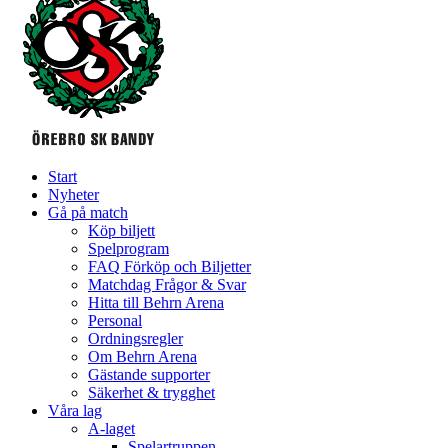
Start
Nyheter
Gå på match
Köp biljett
Spelprogram
FAQ Förköp och Biljetter
Matchdag Frågor & Svar
Hitta till Behrn Arena
Personal
Ordningsregler
Om Behrn Arena
Gästande supporter
Säkerhet & trygghet
Våra lag
A-laget
Spelartruppen