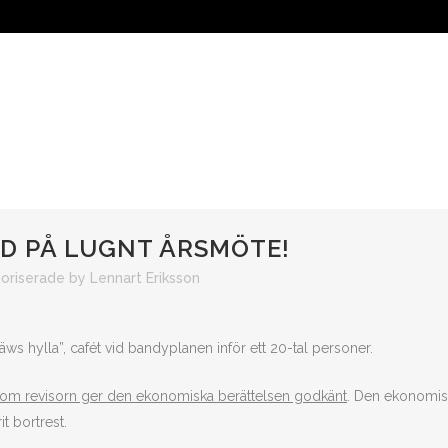
ÅRA LAG
OM ÖREBRO SK
SUPPORTER
FÖRETAG
D PÅ LUGNT ÅRSMÖTE!
oriserade
by
Lennart Eriksson
s hylla”, cafét vid bandyplanen inför ett 20-tal personer.
t om revisorn ger den ekonomiska berättelsen godkänt
. Den ekonomis
it bortrest.