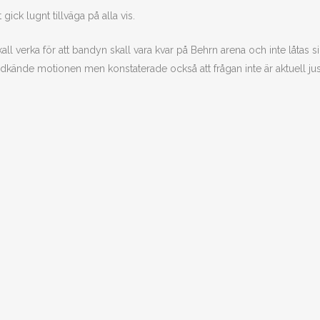
ick lugnt tillväga på alla vis.
verka för att bandyn skall vara kvar på Behrn arena och inte låtas s
 godkände motionen men konstaterade också att frågan inte är aktuell just