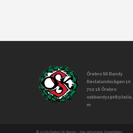
Örebro SK Bandy
Restalundsvägen 10
702 16 Örebro
oskbandy1908@telia.
m
©
2026 Örebro SK Bandy • Alla rättigheter förbehålles