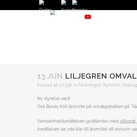
START
NYHETER
GÅ PÅ MATCH
V
50/50 LOTTER
13 JUN
LILJEGREN OMVAL
Posted at 10:53h
in
Föreningen
,
Nyheter
,
Okateg
Ny styrelse vald!
Ösk Bandy höll årsmöte på onsdagskvällen på ”Sääw
Verksamhetsberättelsen godkändes med
villkore
berättelsen var inte klar till årsmötet då revisorn var