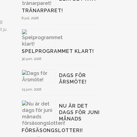
TRÄNARPARET!
6 juli, 2026
ig
 ju.
SPELPROGRAMMET KLART!
30 juni, 2026
DAGS FÖR
ÅRSMÖTE!
15 juni, 2026
NU ÄR DET
DAGS FÖR JUNI
MÅNADS
FÖRSÄSONGSLOTTERI!