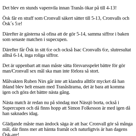
Det blev en stunds vapenvila innan Tranås ökar på till 4-13!
Ösk får en straff som Cronvall säkert sätter till 5-13, Cronvalls och
Ösk´s 5:e!
Därefter är gästerna så ofina att de gör 5-14, samma siffror i baken
som senaste matchen i supecupen.
Därefter får Ösk in sitt 6:e och också Isac Cronvalls 6:e, slutresultat
alltså 6-14, inga roliga siffror.
Det är uppenbart att man måste sätta försvarsspelet bättre för gör
man/Cronvall sex mål ska man inte förlora så stort.
Målvakten Ruben Nirs går inte att klandra alltför mycket då han
ibland blev helt ensam med Tranåslirarna, det är bara att komma
igen och göra det bättre nästa gång.
Nästa match är redan nu på söndag mot Nässjö borta, också i
Supercupen och då finns hopp att Simon Folkesson är med igen då
han saknades idag.
Glädjande måste man ändock säga är att Isac Cronvall gör så många
mål, där finns mer att hämta framåt och naturligtvis är han dagens
Ösk-are!