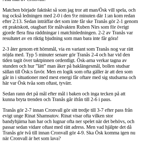
Matchen började faktiskt så som jag tror att man/Ösk vill spela, och
tog också ledningen med 2-0 i den 9:e minuten där 1:an kom redan
efter 2:13. Sedan inträffar det som inte får ske Tranås gör 2-1 genom
ett praktskott, otagbart för målvakten Ruben Nirs som för övrigt
gjorde flera fina räddningar i matchinledningen. 2-2 av Tranås var
resultatet av en riktig bjudning som man bara inte får göra!
2-3 åter genom ett hörnmål, via en variant som Tranås nog var rätt
nöjda med. Typ 5 minuter senare gör Tranås 2-4 och har vid den
tiden tagit över taktpinnen ordentligt. Ösk-arna verkar tagna av
stunden och hur ”lätt” man åker på baklängesmål, bollen studsar
sällan till Ösk:s favör. Men en logik som ofta gäller är att den som
går in i situationer med mest energi får oftare med sig studsarna och
här var Ösk tvåa som oftast, tyvärr.
Sedan rann det på mål efter mål i baken och inga tecken på att
kunna bryta trenden och Tranås går ifrån till 2-6 i paus.
Tranås gör 2-7 innan Cronvall gör sitt tredje till 3-7 efter pass från
evigt unge Rinat Shamsutov. Rinat visar ofta vilken stor
bandyhjärna han har och lugnar ofta ner spelet när det behövs, och
passar sedan vidare oftast med rätt adress. Men vad hjälpte det då
Tranås gör två till innan Cronvall gör 4-9. Ska Ösk komma igen nu
när Cronvall är het som lava?