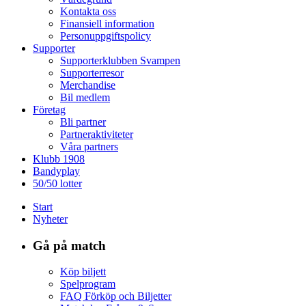
Kontakta oss
Finansiell information
Personuppgiftspolicy
Supporter
Supporterklubben Svampen
Supporterresor
Merchandise
Bil medlem
Företag
Bli partner
Partneraktiviteter
Våra partners
Klubb 1908
Bandyplay
50/50 lotter
Start
Nyheter
Gå på match
Köp biljett
Spelprogram
FAQ Förköp och Biljetter