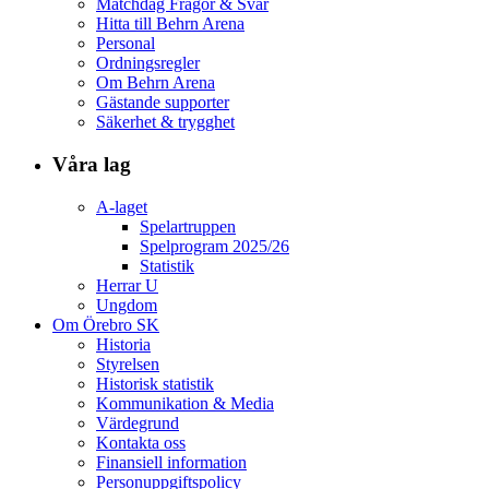
Matchdag Frågor & Svar
Hitta till Behrn Arena
Personal
Ordningsregler
Om Behrn Arena
Gästande supporter
Säkerhet & trygghet
Våra lag
A-laget
Spelartruppen
Spelprogram 2025/26
Statistik
Herrar U
Ungdom
Om Örebro SK
Historia
Styrelsen
Historisk statistik
Kommunikation & Media
Värdegrund
Kontakta oss
Finansiell information
Personuppgiftspolicy