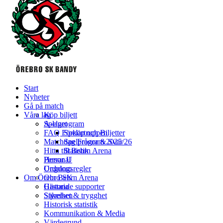
Start
Nyheter
Gå på match
Våra lag
Köp biljett
Spelprogram
A-laget
FAQ Förköp och Biljetter
Spelartruppen
Matchdag Frågor & Svar
Spelprogram 2025/26
Hitta till Behrn Arena
Statistik
Personal
Herrar U
Ordningsregler
Ungdom
Om Örebro SK
Om Behrn Arena
Gästande supporter
Historia
Säkerhet & trygghet
Styrelsen
Historisk statistik
Kommunikation & Media
Värdegrund