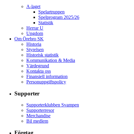
A-laget
Spelartruppen
Spelprogram 2025/26
Statistik
Herrar U
Ungdom
Om Örebro SK
Historia
Styrelsen
Historisk statistik
Kommunikation & Media
Värdegrund
Kontakta oss
Finansiell information
Personuppgiftspolicy
Supporter
Supporterklubben Svampen
Supporterresor
Merchandise
Bil medlem
Företag