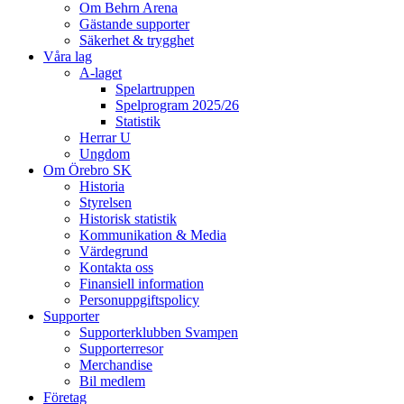
Om Behrn Arena
Gästande supporter
Säkerhet & trygghet
Våra lag
A-laget
Spelartruppen
Spelprogram 2025/26
Statistik
Herrar U
Ungdom
Om Örebro SK
Historia
Styrelsen
Historisk statistik
Kommunikation & Media
Värdegrund
Kontakta oss
Finansiell information
Personuppgiftspolicy
Supporter
Supporterklubben Svampen
Supporterresor
Merchandise
Bil medlem
Företag