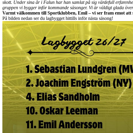
skott. Under sina år i Falun har han samlat på sig värdefull erfarenhet 
gruppen vi bygger inför kommande säsonger. Vi är väldigt glada över a
Varmt välkommen till Sportklubben, Emil – vi ser fram emot att se
På bilden nedan ser du lagbygget hittills inför nästa säsong!