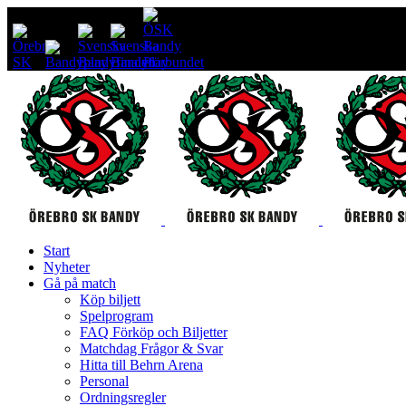
Start
Nyheter
Gå på match
Köp biljett
Spelprogram
FAQ Förköp och Biljetter
Matchdag Frågor & Svar
Hitta till Behrn Arena
Personal
Ordningsregler