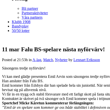
Bli partner
Partneraktiviteter
Våra partners
Klubb 1908
Bandyplay
50/50 lotter
11 mar
Falu BS-spelare nästa nyförvärv!
Posted at 21:53h
in
A-lag
,
Match
,
Nyheter
by
Lennart Eriksson
Säsongens tredje nyförvärv!
Vi kan med glädje presentera Emil Arvin som säsongens tredje nyförv
Han ansluter från Falu BS.
Emil kommer från Edsbyn där han spelade hela sin juniortid. När seniork
bevisat sig på allsvensk nivå.
Vi får in en trygg och stabil försvarare med ett farligt skott på fasta
Kontraktet är skrivet på två säsonger och Emil kommer spela i tröjn
Sportchef Micke Kåretun kommenterar förlängningen:
”Emil är en spelare som kommer ge oss både stabilitet i defensiven och